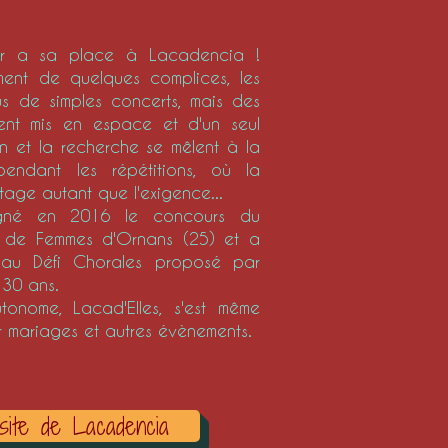
ier a sa place à Lacadencia !
ement de quelques complices, les
us de simples concerts, mais des
ment mis en espace et d'un seul
on et la recherche se mêlent à la
endant les répétitions, où la
age autant que l'exigence...
gné en 2016 le concours du
s de Femmes d'Ornans (25) et a
 au Défi Chorales proposé par
 30 ans.
onome, Lacad'Elles, s'est même
r mariages et autres évènements.
site de Lacadencia