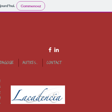
jourd'hui.
Commencez
DAGOGIE
AUTRES...
CONTACT
e
s
e
t
r