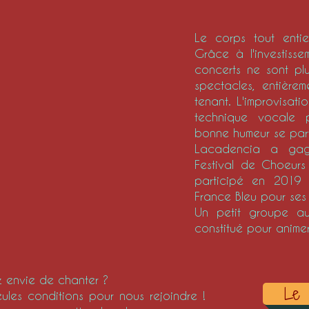
Le corps tout ent
Grâce à l'investiss
concerts ne sont pl
spectacles, entière
tenant. L'improvisati
technique vocale p
bonne humeur se part
Lacadencia a ga
Festival de Choeur
participé en 2019
France Bleu pour ses
Un petit groupe aut
constitué pour anime
 envie de chanter ?
Le 
ules conditions pour nous rejoindre !