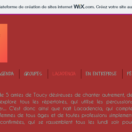
lateforme de création de sites internet
.com
. Créez votre site au
AGENDA
GROUPES
LACADENCIA
EN ENTREPRISE
PÉ
de 5 amies de Toucy désireuses de chanter autrement, d
plore tous les répertoires, qui utilise les percussion
ger... C'est donc ainsi que naît Lacadencia, qui compt
 femmes de tous âges et de toutes professions simplemen
onfirmées, qui se rassemblent tous les lundi soir pou